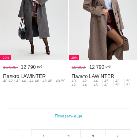
-20%
-20%
12 790
12 790
руб
руб
15 990
15 990
Пальто LAWINTER
Пальто LAWINTER
40-42
42-44
44-46
46-48
48-50
40-
42-
44-
46-
48-
50-
42
44
46
48
50
52
Показать еще
1
2
3
4