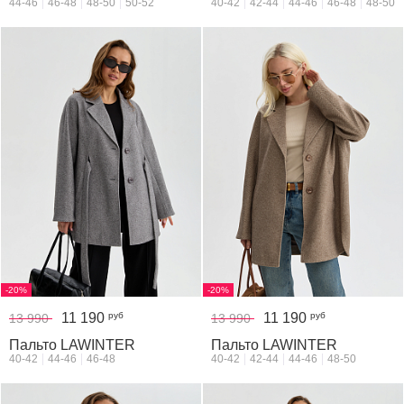
44-46
46-48
48-50
50-52
40-42
42-44
44-46
46-48
48-50
-20%
-20%
11 190
11 190
руб
руб
13 990
13 990
Пальто LAWINTER
Пальто LAWINTER
40-42
44-46
46-48
40-42
42-44
44-46
48-50