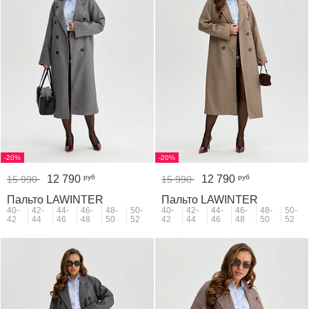
-20%
-20%
12 790
12 790
руб
руб
15 990
15 990
Пальто LAWINTER
Пальто LAWINTER
40-
42-
44-
46-
48-
50-
40-
42-
44-
46-
48-
50-
42
44
46
48
50
52
42
44
46
48
50
52