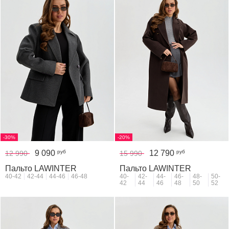
-30%
-20%
9 090
12 790
руб
руб
12 990
15 990
Пальто LAWINTER
Пальто LAWINTER
40-42
42-44
44-46
46-48
40-
42-
44-
46-
48-
50-
42
44
46
48
50
52